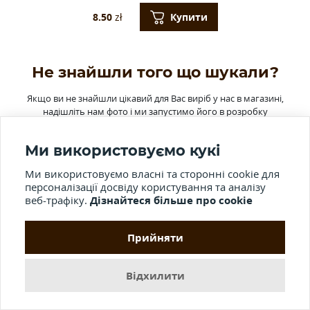
Купити
8.50
zł
Не знайшли того що шукали?
Якщо ви не знайшли цікавий для Вас виріб у нас в магазині,
надішліть нам фото і ми запустимо його в розробку
Ми використовуємо кукі
Ім'я*
Ми використовуємо власні та сторонні cookie для
персоналізації досвіду користування та аналізу
веб-трафіку.
Дізнайтеся більше про cookie
Email*
Прийняти
Відхилити
Введіть телефон*