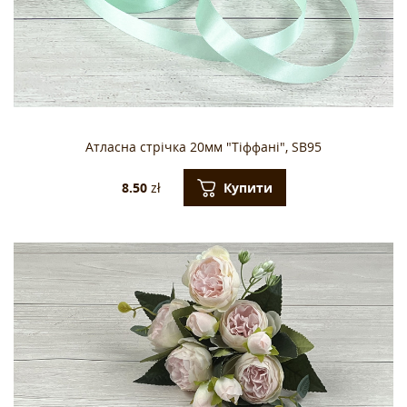
Атласна стрічка 20мм "Тіффані", SB95
Купити
8.50
zł