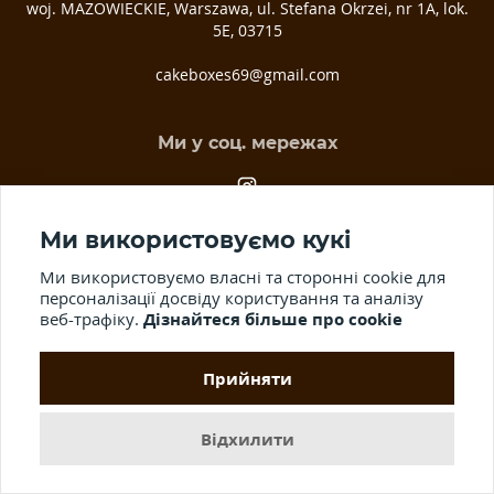
woj. MAZOWIECKIE, Warszawa, ul. Stefana Okrzei, nr 1A, lok.
5E, 03­715
cakeboxes69@gmail.com
Ми у соц. мережах
Ми використовуємо кукі
Ми використовуємо власні та сторонні cookie для
персоналізації досвіду користування та аналізу
веб-трафіку.
Дізнайтеся більше про cookie
© 2012-2026 Всі права захищені.
Публічна оферта.
Використання
матеріалів сайту, розповсюдження та копіювання інформації без
Прийняти
письмового дозволу заборонено.
Відхилити