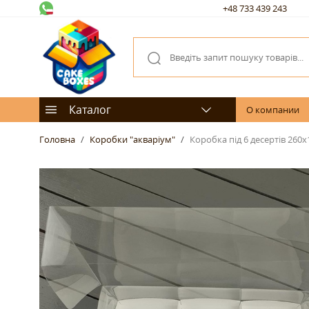
+48 733 439 243
Каталог
О компании
Головна
Коробки "акваріум"
Коробка під 6 десертів 260х