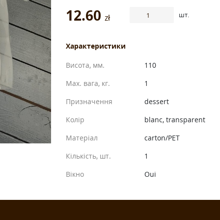
12.60
шт.
zł
Характеристики
Висота, мм.
110
Max. вага, кг.
1
Призначення
dessert
Колір
blanc, transparent
Матеріал
carton/PET
Кількість, шт.
1
Вікно
Oui