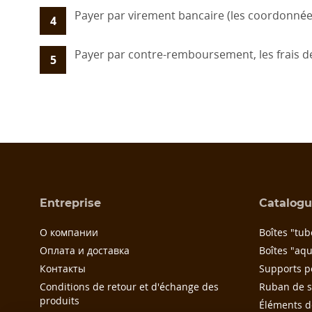
Payer par virement bancaire (les coordonnée
4
Payer par contre-remboursement, les frais d
5
Entreprise
Catalog
О компании
Boîtes "tub
Оплата и доставка
Boîtes "aq
Контакты
Supports p
Conditions de retour et d'échange des
Ruban de s
produits
Éléments d