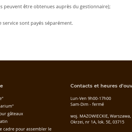
s peuvent être obtenues auprès du gestionnaire);
e service sont payés séparément.
ue
Contacts et heures d'ou
e"
Lun-Ven 9h00-17h00
Sam-Dim - fermé
uarium"
our gâteaux
woj. MAZOWIECKIE, Warszawa, u
atin
Okrzei, nr 1A, lok. 5E, 03­715
e cadre pour assembler le