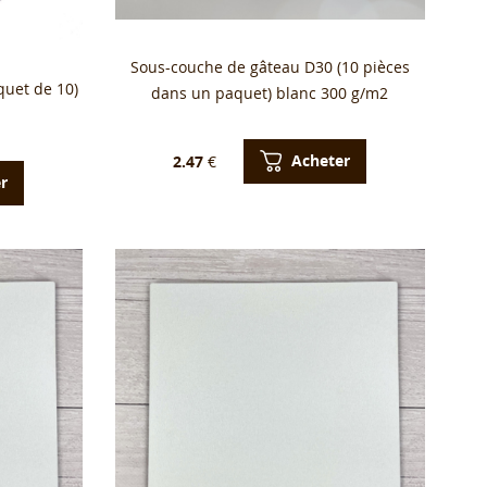
Sous-couche de gâteau D30 (10 pièces
quet de 10)
dans un paquet) blanc 300 g/m2
Acheter
2.47
€
r