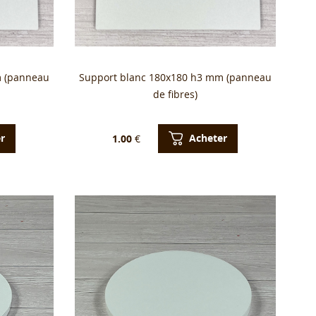
m (panneau
Support blanc 180x180 h3 mm (panneau
de fibres)
r
Acheter
1.00
€