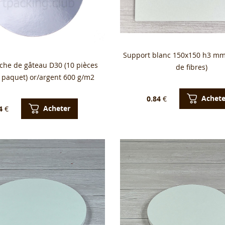
Support blanc 150x150 h3 m
che de gâteau D30 (10 pièces
de fibres)
 paquet) or/argent 600 g/m2
Achete
0.84
€
Acheter
4
€