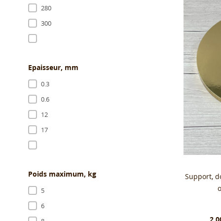
280
300
Epaisseur, mm
0.3
0.6
12
17
Poids maximum, kg
Support, 
5
6
2.0