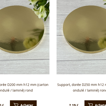
dorée D200 mm h12 mm (carton
Support, dorée D250 mm h12 
ondulé / laminé) rond
ondulé / laminé) ron
Acheter
Achete
0
€
2.19
€