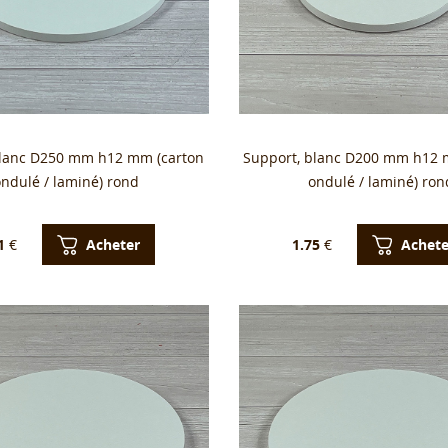
blanc D250 mm h12 mm (carton
Support, blanc D200 mm h12 
ondulé / laminé) rond
ondulé / laminé) ron
Acheter
Achete
1
€
1.75
€