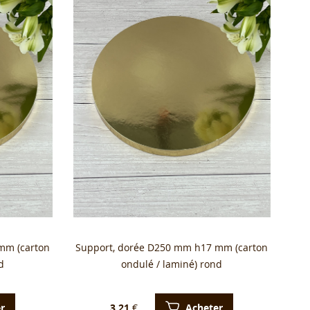
mm (carton
Support, dorée D250 mm h17 mm (carton
d
ondulé / laminé) rond
r
Acheter
3.21
€