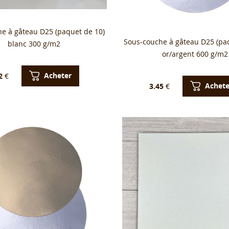
e à gâteau D25 (paquet de 10)
Sous-couche à gâteau D25 (pa
blanc 300 g/m2
or/argent 600 g/m2
Acheter
2
€
Achete
3.45
€