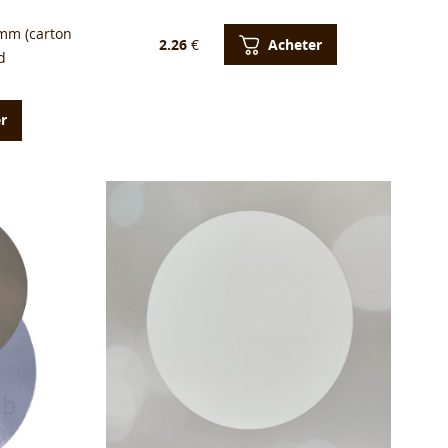
mm (carton
Acheter
2.26
€
d
r