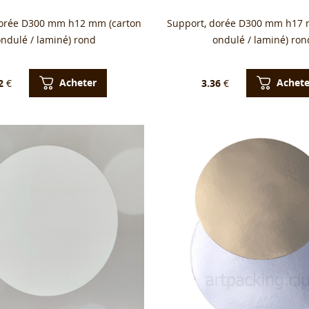
dorée D300 mm h12 mm (carton
Support, dorée D300 mm h17 
ondulé / laminé) rond
ondulé / laminé) ron
Acheter
Achete
2
€
3.36
€