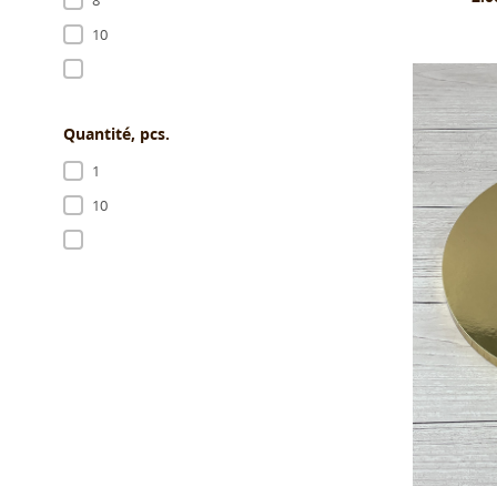
8
10
Quantité, pcs.
1
10