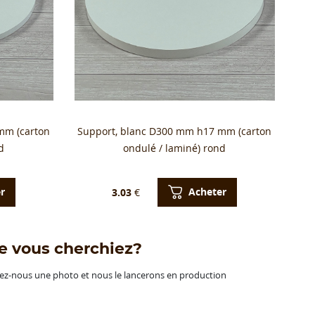
mm (carton
Support, blanc D300 mm h17 mm (carton
d
ondulé / laminé) rond
r
Acheter
3.03
€
e vous cherchiez?
oyez-nous une photo et nous le lancerons en production