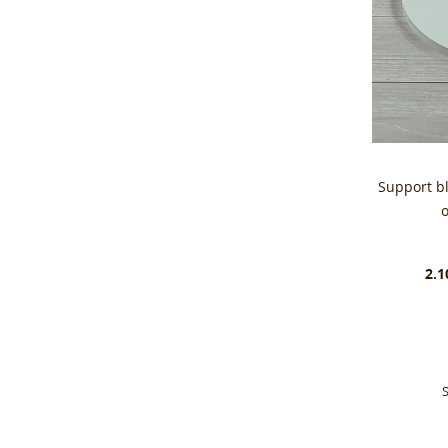
Support b
2.1
S