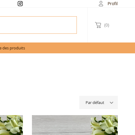
Profil
(0)
e des produits
Par défaut