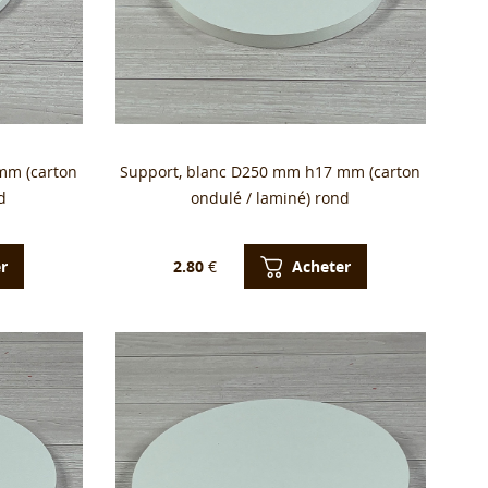
mm (carton
Support, blanc D250 mm h17 mm (carton
d
ondulé / laminé) rond
r
Acheter
2.80
€