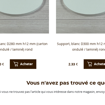
lanc D280 mm h12 mm (carton
Support, blanc D300 mm h12 
ondulé / laminé) rond
ondulé / laminé) ron
Acheter
Achete
0
€
2.33
€
Vous n'avez pas trouvé ce qu
i vous ne trouvez pas l'article qui vous intéresse dans notre magasin, env