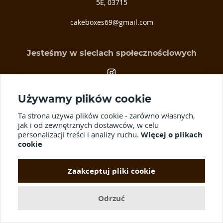
5E, 03­715
cakeboxes69@gmail.com
Jesteśmy w sieciach społecznościowych
Używamy plików cookie
Ta strona używa plików cookie - zarówno własnych,
jak i od zewnętrznych dostawców, w celu
personalizacji treści i analizy ruchu.
Więcej o plikach
cookie
© 2012-2026 Wszelkie prawa zastrzeżone.
Oferta publiczna.
Korzystanie z
materiałów serwisu, rozpowszechnianie i kopiowanie informacji bez
pisemnej zgody jest zabronione.
Zaakceptuj pliki cookie
Odrzuć