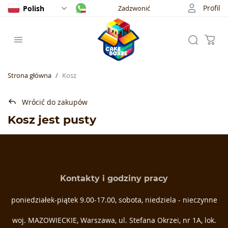
Profil
Polish
Zadzwonić
Strona główna
Kosz
Wrócić do zakupów
Kosz jest pusty
Kontakty i godziny pracy
poniedziałek-piątek 9.00-17.00, sobota, niedziela - nieczynne
woj. MAZOWIECKIE, Warszawa, ul. Stefana Okrzei, nr 1A, lok.