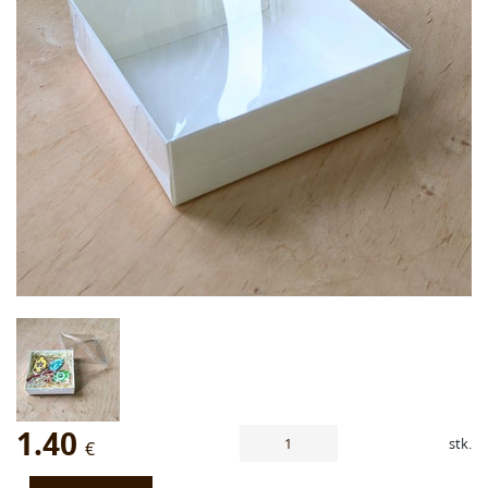
1.40
stk.
€