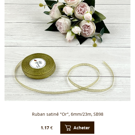
Ruban satiné "Or", 6mm/23m, SB98
Acheter
1.17
€