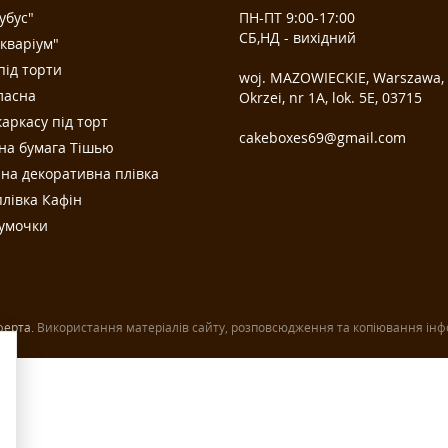
убус"
ПН-ПТ 9:00-17:00
СБ,НД - вихідний
кваріум"
під торти
woj. MAZOWIECKIE, Warszawa, u
ласна
Okrzei, nr 1A, lok. 5E, 03­715
аркасу під торт
cakeboxes69@gmail.com
на бумага Тішью
на декоративна плівка
лівка Кафін
сумочки
ферта.
Використання матеріалів сайту, розповсюдження та копіювання інфо