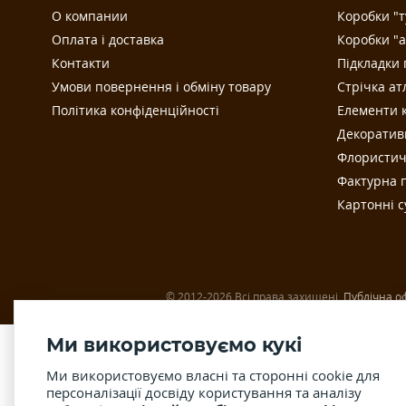
О компании
Коробки "т
Оплата і доставка
Коробки "а
Контакти
Підкладки 
Умови повернення і обміну товару
Стрічка ат
Політика конфіденційності
Елементи к
Декоратив
Флористич
Фактурна п
Картонні 
© 2012-2026 Всі права захищені.
Публічна о
Ми використовуємо кукі
Ми використовуємо власні та сторонні cookie для
персоналізації досвіду користування та аналізу