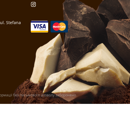
l. Stefana
рмації без письмового дозволу заборонено.