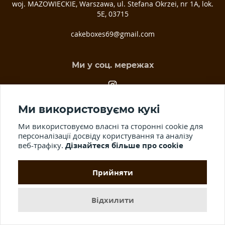
woj. MAZOWIECKIE, Warszawa, ul. Stefana Okrzei, nr 1A, lok.
5E, 03­715
cakeboxes69@gmail.com
Ми у соц. мережах
Ми використовуємо кукі
Ми використовуємо власні та сторонні cookie для
персоналізації досвіду користування та аналізу
веб-трафіку.
Дізнайтеся більше про cookie
© 2012-2026 Всі права захищені.
Публічна оферта.
Використання
матеріалів сайту, розповсюдження та копіювання інформації без
Прийняти
письмового дозволу заборонено.
Відхилити