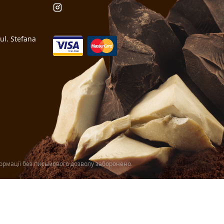
l. Stefana
рмації без письмового дозволу заборонено.