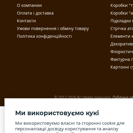
О компании
Коробки "т
Оплата і доставка
Коробки "а
Контакти
Підкладки 
Умови повернення і обміну товару
Стрічка ат
Політика конфіденційності
Елементи к
Декоратив
Флористич
Фактурна п
Картонні 
© 2012-2026 Всі права захищені.
Публічна о
Ми використовуємо кукі
Ми використовуємо власні та сторонні cookie для
персоналізації досвіду користування та аналізу