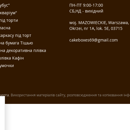
убус"
ПН-ПТ 9:00-17:00
СБ,НД - вихідний
кваріум"
під торти
woj. MAZOWIECKIE, Warszawa, u
ласна
Okrzei, nr 1A, lok. 5E, 03­715
аркасу під торт
cakeboxes69@gmail.com
на бумага Тішью
на декоративна плівка
лівка Кафін
сумочки
ферта.
Використання матеріалів сайту, розповсюдження та копіювання інфо