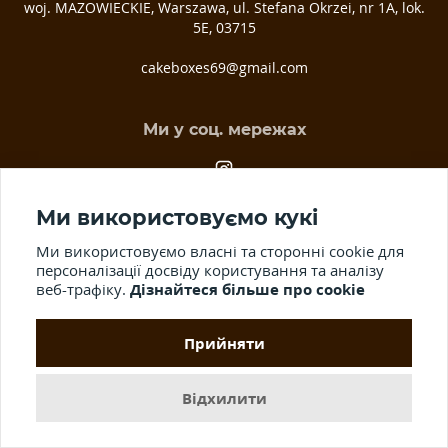
woj. MAZOWIECKIE, Warszawa, ul. Stefana Okrzei, nr 1A, lok.
5E, 03­715
cakeboxes69@gmail.com
Ми у соц. мережах
Ми використовуємо кукі
Ми використовуємо власні та сторонні cookie для
персоналізації досвіду користування та аналізу
веб-трафіку.
Дізнайтеся більше про cookie
© 2012-2026 Всі права захищені.
Публічна оферта.
Використання
матеріалів сайту, розповсюдження та копіювання інформації без
Прийняти
письмового дозволу заборонено.
Відхилити